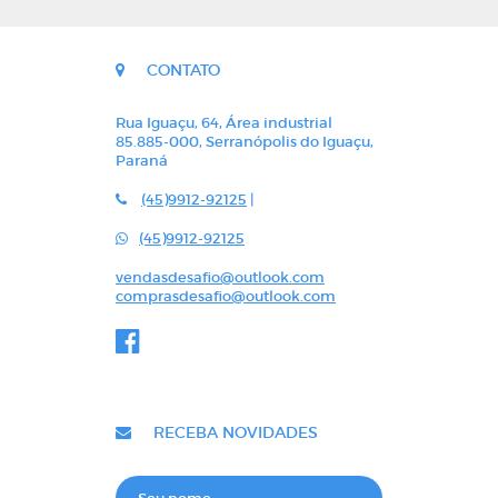
CONTATO
Rua Iguaçu, 64, Área industrial
85.885-000, Serranópolis do Iguaçu,
Paraná
(45)9912-92125
|
(45)9912-92125
vendasdesafio@outlook.com
comprasdesafio@outlook.com
RECEBA NOVIDADES