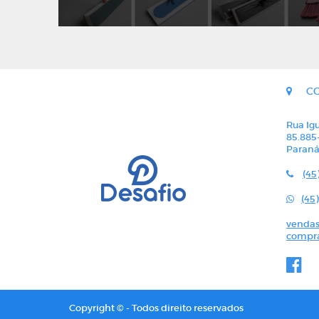
C
Rua Igu
85.885
Paran
(45
(45
vendas
compra
Copyright © - Todos direito reservados