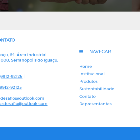
ONTATO
NAVEGAR
açu, 64, Área industrial
-000, Serranópolis do Iguaçu,
á
Home
Institucional
)9912-92125
|
Produtos
)9912-92125
Sustentabilidade
Contato
desafio@outlook.com
sdesafio@outlook.com
Representantes