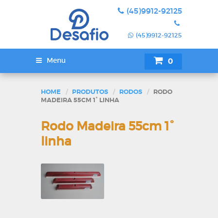
(45)9912-92125
(45)9912-92125
Menu
0
SUA COTAÇÃ
HOME
PRODUTOS
RODOS
RODO
MADEIRA 55CM 1° LINHA
Rodo Madeira 55cm 1°
linha