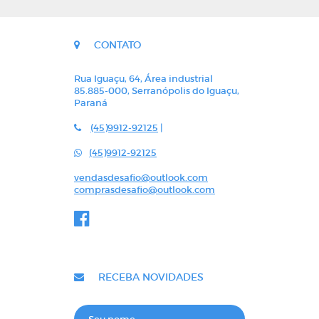
CONTATO
Rua Iguaçu, 64, Área industrial
85.885-000, Serranópolis do Iguaçu,
Paraná
(45)9912-92125
|
(45)9912-92125
vendasdesafio@outlook.com
comprasdesafio@outlook.com
RECEBA NOVIDADES