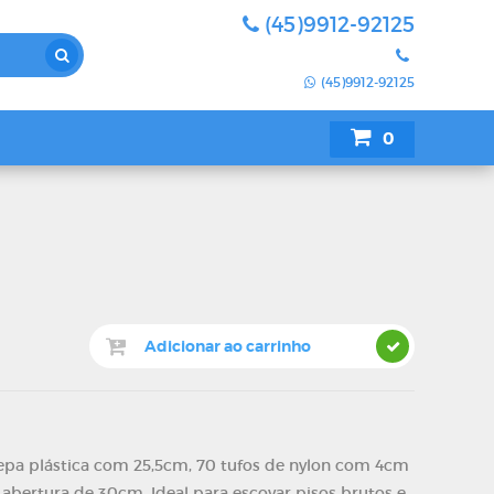
(45)9912-92125
(45)9912-92125
0
SUA COTAÇÃO
epa plástica com 25,5cm, 70 tufos de nylon com 4cm
 abertura de 30cm. Ideal para escovar pisos brutos e