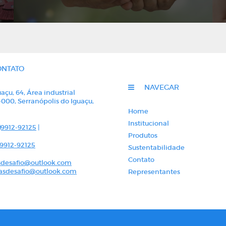
ONTATO
NAVEGAR
açu, 64, Área industrial
-000, Serranópolis do Iguaçu,
á
Home
Institucional
)9912-92125
|
Produtos
)9912-92125
Sustentabilidade
Contato
desafio@outlook.com
sdesafio@outlook.com
Representantes