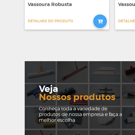
Vassoura Robusta
Vassou
DETALHES DO PRODUTO
DETALHE
Veja
Nossos produtos
Conheça toda a variedade de
produtos de nossa empresa e faça a
melhor escolha.