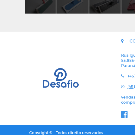
C
Rua Igu
85.885
Paran
(45
(45
vendas
compra
Copyright © - Todos direito reservados