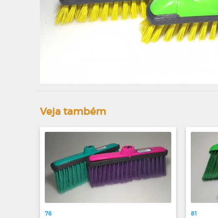
Veja também
76
81