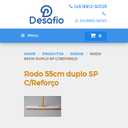
(45)9912-92125
(45)9912-92125
Menu
0
SUA COTAÇÃ
HOME
PRODUTOS
RODOS
RODO
55CM DUPLO SP C/REFORÇO
Rodo 55cm duplo SP
C/Reforço