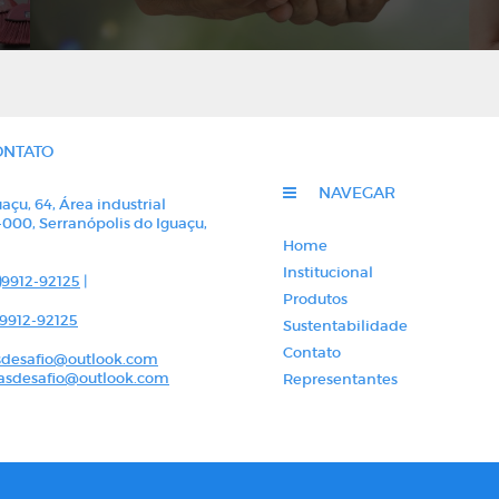
ONTATO
NAVEGAR
açu, 64, Área industrial
-000, Serranópolis do Iguaçu,
á
Home
Institucional
)9912-92125
|
Produtos
)9912-92125
Sustentabilidade
Contato
desafio@outlook.com
sdesafio@outlook.com
Representantes