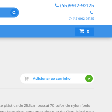
(45)9912-92125
(45)9912-92125
0
SUA COTAÇÃO
plástica de 25,5cm possui 70 tufos de nylon (pelo
em 4carreiras, com uma abertura de 31cm. Ideal para