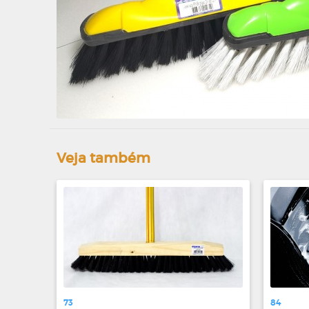
Veja também
73
84