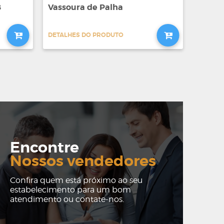
8
Vassoura de Palha
DETALHES DO PRODUTO
Encontre
Nossos vendedores
Confira quem está próximo ao seu
estabelecimento para um bom
atendimento ou contate-nos.