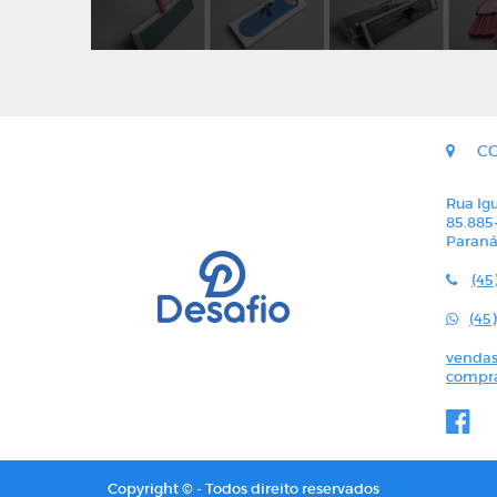
C
Rua Igu
85.885
Paran
(45
(45
vendas
compra
Copyright © - Todos direito reservados