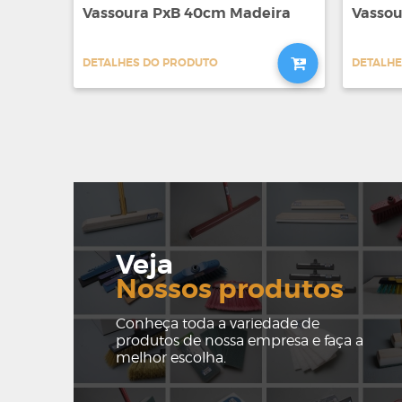
Vassoura PxB 40cm Madeira
Vassou
DETALHES DO PRODUTO
DETALHE
Veja
Nossos produtos
Conheça toda a variedade de
produtos de nossa empresa e faça a
melhor escolha.